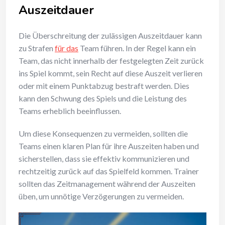
Auszeitdauer
Die Überschreitung der zulässigen Auszeitdauer kann
zu Strafen
für das
Team führen. In der Regel kann ein
Team, das nicht innerhalb der festgelegten Zeit zurück
ins Spiel kommt, sein Recht auf diese Auszeit verlieren
oder mit einem Punktabzug bestraft werden. Dies
kann den Schwung des Spiels und die Leistung des
Teams erheblich beeinflussen.
Um diese Konsequenzen zu vermeiden, sollten die
Teams einen klaren Plan für ihre Auszeiten haben und
sicherstellen, dass sie effektiv kommunizieren und
rechtzeitig zurück auf das Spielfeld kommen. Trainer
sollten das Zeitmanagement während der Auszeiten
üben, um unnötige Verzögerungen zu vermeiden.