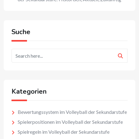
Suche
Kategorien
Bewertungssystem im Volleyball der Sekundarstufe
Spielerpositionen im Volleyball der Sekundarstufe
Spielregeln im Volleyball der Sekundarstufe