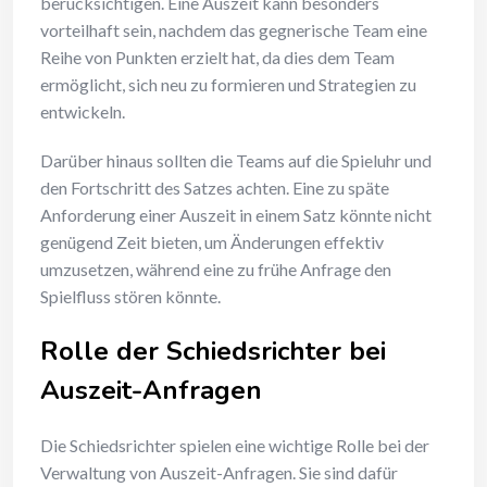
berücksichtigen. Eine Auszeit kann besonders
vorteilhaft sein, nachdem das gegnerische Team eine
Reihe von Punkten erzielt hat, da dies dem Team
ermöglicht, sich neu zu formieren und Strategien zu
entwickeln.
Darüber hinaus sollten die Teams auf die Spieluhr und
den Fortschritt des Satzes achten. Eine zu späte
Anforderung einer Auszeit in einem Satz könnte nicht
genügend Zeit bieten, um Änderungen effektiv
umzusetzen, während eine zu frühe Anfrage den
Spielfluss stören könnte.
Rolle der Schiedsrichter bei
Auszeit-Anfragen
Die Schiedsrichter spielen eine wichtige Rolle bei der
Verwaltung von Auszeit-Anfragen. Sie sind dafür