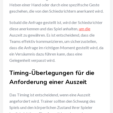
Heben einer Hand oder durch eine spezifische Geste
geschehen, die von den Schiedsrichtern anerkannt wird.
Sobald die Anfrage gestellt ist, wird der Schiedsrichter
diese anerkennen und das Spiel anhalten,
um die
Auszeit zu gewähren. Es ist entscheidend, dass die
Teams effektiv kommunizieren, um sicherzustellen,
dass die Anfrage im richtigen Moment gestellt wird, da
ein Versäumnis dazu führen kann, dass eine
Gelegenheit verpasst wird.
Timing-Überlegungen für die
Anforderung einer Auszeit
Das Timing ist entscheidend, wenn eine Auszeit
angefordert wird. Trainer sollten den Schwung des
Spiels und den körperlichen Zustand ihrer Spieler