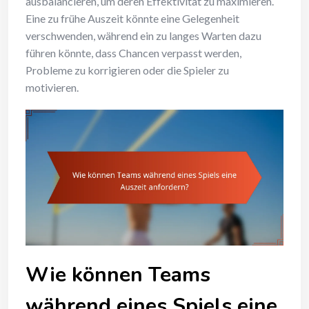
ausbalancieren, um deren Effektivität zu maximieren.
Eine zu frühe Auszeit könnte eine Gelegenheit
verschwenden, während ein zu langes Warten dazu
führen könnte, dass Chancen verpasst werden,
Probleme zu korrigieren oder die Spieler zu
motivieren.
Wie können Teams
während eines Spiels eine