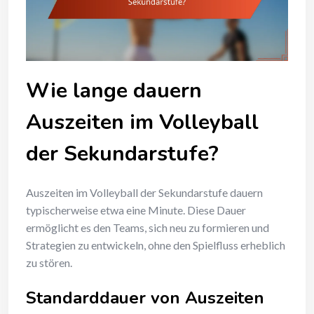
Wie lange dauern
Auszeiten im Volleyball
der Sekundarstufe?
Auszeiten im Volleyball der Sekundarstufe dauern
typischerweise etwa eine Minute. Diese Dauer
ermöglicht es den Teams, sich neu zu formieren und
Strategien zu entwickeln, ohne den Spielfluss erheblich
zu stören.
Standarddauer von Auszeiten