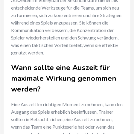
Auszeiten im Volleyball der Sekundarstufe dienen als
entscheidende Werkzeuge für die Teams, um sich neu
zu formieren, sich zu konzentrieren und ihre Strategien
während eines Spiels anzupassen. Sie können die
Kommunikation verbessern, die Konzentration der
Spieler wiederherstellen und den Schwung verändern,
was einen taktischen Vorteil bietet, wenn sie effektiv
genutzt werden.
Wann sollte eine Auszeit für
maximale Wirkung genommen
werden?
Eine Auszeit im richtigen Moment zu nehmen, kann den
Ausgang des Spiels erheblich beeinflussen. Trainer
sollten in Betracht ziehen, eine Auszeit zu nehmen,
wenn das Team eine Punkteserie hat oder wenn das