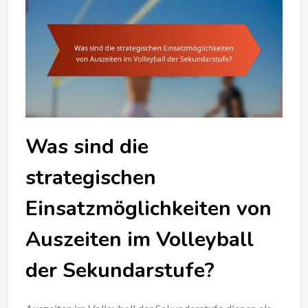
Was sind die
strategischen
Einsatzmöglichkeiten von
Auszeiten im Volleyball
der Sekundarstufe?