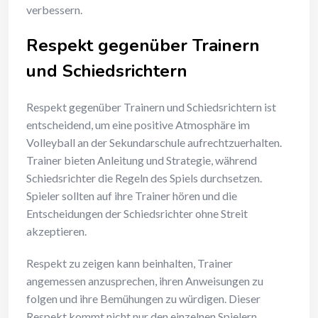
verbessern.
Respekt gegenüber Trainern
und Schiedsrichtern
Respekt gegenüber Trainern und Schiedsrichtern ist
entscheidend, um eine positive Atmosphäre im
Volleyball an der Sekundarschule aufrechtzuerhalten.
Trainer bieten Anleitung und Strategie, während
Schiedsrichter die Regeln des Spiels durchsetzen.
Spieler sollten auf ihre Trainer hören und die
Entscheidungen der Schiedsrichter ohne Streit
akzeptieren.
Respekt zu zeigen kann beinhalten, Trainer
angemessen anzusprechen, ihren Anweisungen zu
folgen und ihre Bemühungen zu würdigen. Dieser
Respekt kommt nicht nur den einzelnen Spielern