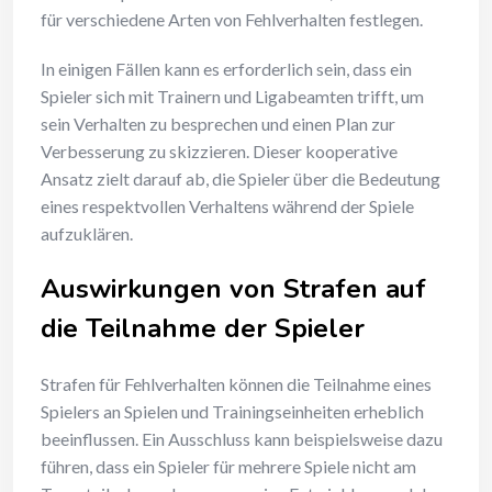
für verschiedene Arten von Fehlverhalten festlegen.
In einigen Fällen kann es erforderlich sein, dass ein
Spieler sich mit Trainern und Ligabeamten trifft, um
sein Verhalten zu besprechen und einen Plan zur
Verbesserung zu skizzieren. Dieser kooperative
Ansatz zielt darauf ab, die Spieler über die Bedeutung
eines respektvollen Verhaltens während der Spiele
aufzuklären.
Auswirkungen von Strafen auf
die Teilnahme der Spieler
Strafen für Fehlverhalten können die Teilnahme eines
Spielers an Spielen und Trainingseinheiten erheblich
beeinflussen. Ein Ausschluss kann beispielsweise dazu
führen, dass ein Spieler für mehrere Spiele nicht am