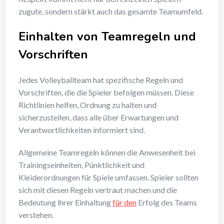
zugute, sondern stärkt auch das gesamte Teamumfeld.
Einhalten von Teamregeln und
Vorschriften
Jedes Volleyballteam hat spezifische Regeln und
Vorschriften, die die Spieler befolgen müssen. Diese
Richtlinien helfen, Ordnung zu halten und
sicherzustellen, dass alle über Erwartungen und
Verantwortlichkeiten informiert sind.
Allgemeine Teamregeln können die Anwesenheit bei
Trainingseinheiten, Pünktlichkeit und
Kleiderordnungen für Spiele umfassen. Spieler sollten
sich mit diesen Regeln vertraut machen und die
Bedeutung ihrer Einhaltung
für den
Erfolg des Teams
verstehen.