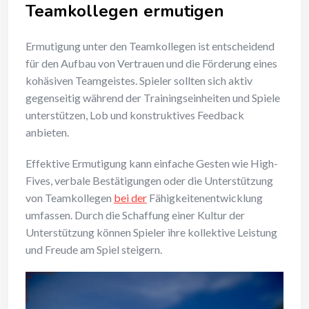
Teamkollegen ermutigen
Ermutigung unter den Teamkollegen ist entscheidend
für den Aufbau von Vertrauen und die Förderung eines
kohäsiven Teamgeistes. Spieler sollten sich aktiv
gegenseitig während der Trainingseinheiten und Spiele
unterstützen, Lob und konstruktives Feedback
anbieten.
Effektive Ermutigung kann einfache Gesten wie High-
Fives, verbale Bestätigungen oder die Unterstützung
von Teamkollegen
bei der
Fähigkeitenentwicklung
umfassen. Durch die Schaffung einer Kultur der
Unterstützung können Spieler ihre kollektive Leistung
und Freude am Spiel steigern.