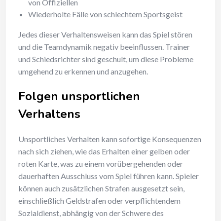
von Offiziellen
Wiederholte Fälle von schlechtem Sportsgeist
Jedes dieser Verhaltensweisen kann das Spiel stören
und die Teamdynamik negativ beeinflussen. Trainer
und Schiedsrichter sind geschult, um diese Probleme
umgehend zu erkennen und anzugehen.
Folgen unsportlichen
Verhaltens
Unsportliches Verhalten kann sofortige Konsequenzen
nach sich ziehen, wie das Erhalten einer gelben oder
roten Karte, was zu einem vorübergehenden oder
dauerhaften Ausschluss vom Spiel führen kann. Spieler
können auch zusätzlichen Strafen ausgesetzt sein,
einschließlich Geldstrafen oder verpflichtendem
Sozialdienst, abhängig von der Schwere des