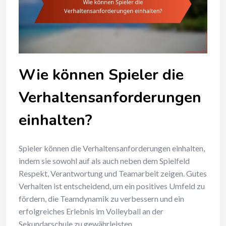
Wie können Spieler die
Verhaltensanforderungen
einhalten?
Spieler können die Verhaltensanforderungen einhalten,
indem sie sowohl auf als auch neben dem Spielfeld
Respekt, Verantwortung und Teamarbeit zeigen. Gutes
Verhalten ist entscheidend, um ein positives Umfeld zu
fördern, die Teamdynamik zu verbessern und ein
erfolgreiches Erlebnis im Volleyball an der
Sekundarschule zu gewährleisten.