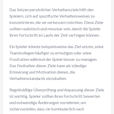
Das Setzen persönlicher Verhaltensziele hilft den
Spielern, sich auf spezifische Verhaltensweisen zu
konzentrieren, die sie verbessern möchten. Diese Ziele
sollten realistisch und messbar sein, damit die Spieler
ihren Fortschritt im Laufe der Zeit verfolgen können.
Ein Spieler könnte beispielsweise das Ziel setzen, seine
Teamkollegen häufiger zu ermutigen oder seine
Frustration während der Spiele besser zu managen.
Das Festhalten dieser Ziele kann als ständige
Erinnerung und Motivation dienen, die
Verhaltensstandards einzuhalten.
Regelmäßige Überprüfung und Anpassung dieser Ziele
ist wichtig. Spieler sollten ihren Fortschritt bewerten
und notwendige Änderungen vornehmen, um
sicherzustellen, dass sie kontinuierlich nach