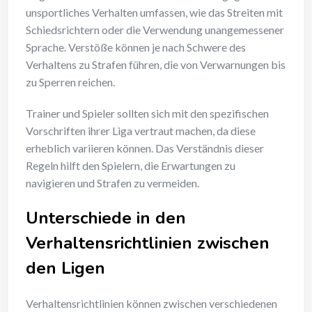
unsportliches Verhalten umfassen, wie das Streiten mit
Schiedsrichtern oder die Verwendung unangemessener
Sprache. Verstöße können je nach Schwere des
Verhaltens zu Strafen führen, die von Verwarnungen bis
zu Sperren reichen.
Trainer und Spieler sollten sich mit den spezifischen
Vorschriften ihrer Liga vertraut machen, da diese
erheblich variieren können. Das Verständnis dieser
Regeln hilft den Spielern, die Erwartungen zu
navigieren und Strafen zu vermeiden.
Unterschiede in den
Verhaltensrichtlinien zwischen
den Ligen
Verhaltensrichtlinien können zwischen verschiedenen