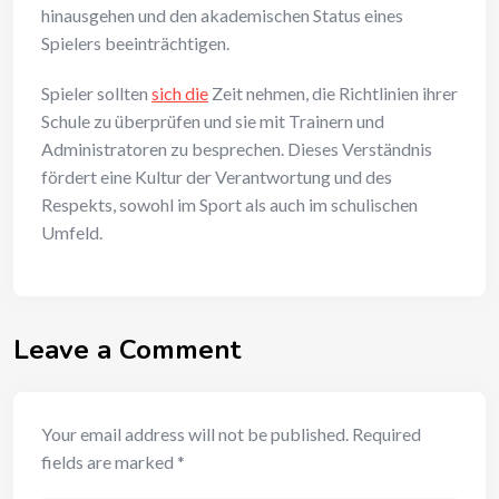
hinausgehen und den akademischen Status eines
Spielers beeinträchtigen.
Spieler sollten
sich die
Zeit nehmen, die Richtlinien ihrer
Schule zu überprüfen und sie mit Trainern und
Administratoren zu besprechen. Dieses Verständnis
fördert eine Kultur der Verantwortung und des
Respekts, sowohl im Sport als auch im schulischen
Umfeld.
Leave a Comment
Your email address will not be published.
Required
fields are marked
*