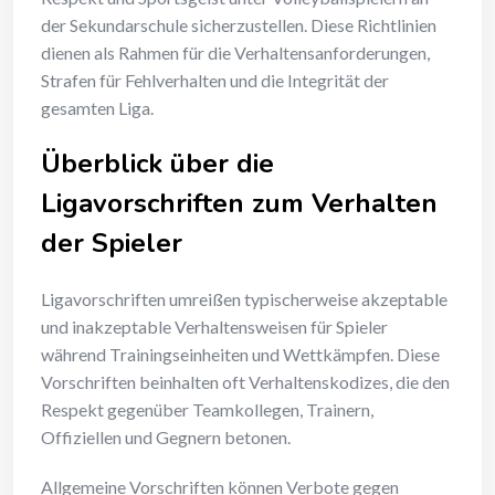
der Sekundarschule sicherzustellen. Diese Richtlinien
dienen als Rahmen für die Verhaltensanforderungen,
Strafen für Fehlverhalten und die Integrität der
gesamten Liga.
Überblick über die
Ligavorschriften zum Verhalten
der Spieler
Ligavorschriften umreißen typischerweise akzeptable
und inakzeptable Verhaltensweisen für Spieler
während Trainingseinheiten und Wettkämpfen. Diese
Vorschriften beinhalten oft Verhaltenskodizes, die den
Respekt gegenüber Teamkollegen, Trainern,
Offiziellen und Gegnern betonen.
Allgemeine Vorschriften können Verbote gegen