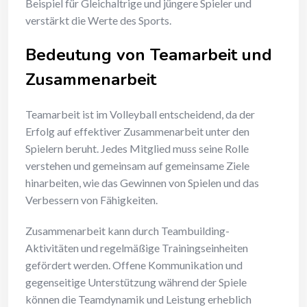
Beispiel für Gleichaltrige und jüngere Spieler und
verstärkt die Werte des Sports.
Bedeutung von Teamarbeit und
Zusammenarbeit
Teamarbeit ist im Volleyball entscheidend, da der
Erfolg auf effektiver Zusammenarbeit unter den
Spielern beruht. Jedes Mitglied muss seine Rolle
verstehen und gemeinsam auf gemeinsame Ziele
hinarbeiten, wie das Gewinnen von Spielen und das
Verbessern von Fähigkeiten.
Zusammenarbeit kann durch Teambuilding-
Aktivitäten und regelmäßige Trainingseinheiten
gefördert werden. Offene Kommunikation und
gegenseitige Unterstützung während der Spiele
können die Teamdynamik und Leistung erheblich