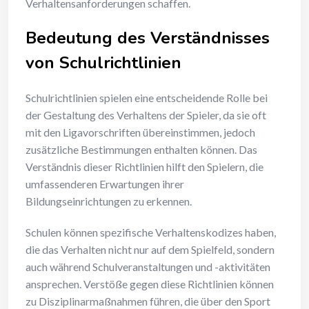
Verhaltensanforderungen schaffen.
Bedeutung des Verständnisses
von Schulrichtlinien
Schulrichtlinien spielen eine entscheidende Rolle bei
der Gestaltung des Verhaltens der Spieler, da sie oft
mit den Ligavorschriften übereinstimmen, jedoch
zusätzliche Bestimmungen enthalten können. Das
Verständnis dieser Richtlinien hilft den Spielern, die
umfassenderen Erwartungen ihrer
Bildungseinrichtungen zu erkennen.
Schulen können spezifische Verhaltenskodizes haben,
die das Verhalten nicht nur auf dem Spielfeld, sondern
auch während Schulveranstaltungen und -aktivitäten
ansprechen. Verstöße gegen diese Richtlinien können
zu Disziplinarmaßnahmen führen, die über den Sport