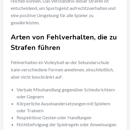
reichen können. Das Verständnis dieser Strafen ist
entscheidend, um Sportsgeist aufrechtzuerhalten und
eine positive Umgebung für alle Spieler zu
gewährleisten.
Arten von Fehlverhalten, die zu
Strafen führen
Fehlverhalten im Volleyball an der Sekundarschule
kann verschiedene Formen annehmen, einschließlich,
aber nicht beschränkt auf:
Verbale Misshandlung gegenüber Schiedsrichtern
oder Gegnern
Körperliche Auseinandersetzungen mit Spielern
oder Trainern
Respektlose Gesten oder Handlungen
Nichtbefolgung der Spielregeln oder Anweisungen