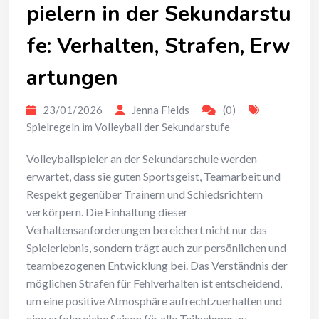
pielern in der Sekundarstu
fe: Verhalten, Strafen, Erw
artungen
23/01/2026
Jenna Fields
(0)
Spielregeln im Volleyball der Sekundarstufe
Volleyballspieler an der Sekundarschule werden
erwartet, dass sie guten Sportsgeist, Teamarbeit und
Respekt gegenüber Trainern und Schiedsrichtern
verkörpern. Die Einhaltung dieser
Verhaltensanforderungen bereichert nicht nur das
Spielerlebnis, sondern trägt auch zur persönlichen und
teambezogenen Entwicklung bei. Das Verständnis der
möglichen Strafen für Fehlverhalten ist entscheidend,
um eine positive Atmosphäre aufrechtzuerhalten und
eine erfolgreiche Saison für alle Teilnehmer zu